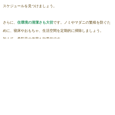
受付・診療時間
スケジュールを見つけましょう。
さらに、
住環境の清潔さも大切
です。ノミやマダニの繁殖を防ぐた
めに、寝床やおもちゃ、生活空間を定期的に掃除しましょう。
加えて、予防薬の使用も効果的です。
まとめ
膿皮症は早期に発見し、適切に治療することで、愛犬や愛猫の健康
を守ることができます。特に高温多湿の季節には細菌の繁殖が活発
になり、膿皮症のリスクが高まりますので、日常のケアを徹底する
ことが大切です。
膿皮症は一度治っても再発しやすい病気です。もし、少しでも異常