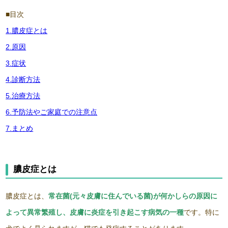
■目次
1.膿皮症とは
2.原因
3.症状
4.診断方法
5.治療方法
6.予防法やご家庭での注意点
7.まとめ
膿皮症とは
膿皮症とは、
常在菌(元々皮膚に住んでいる菌)が何かしらの原因に
よって異常繁殖し、皮膚に炎症を引き起こす病気の一種
です。特に