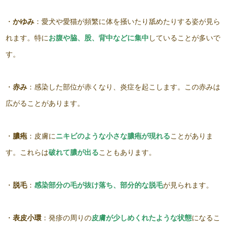
・
かゆみ
：愛犬や愛猫が頻繁に体を掻いたり舐めたりする姿が見ら
れます。特に
お腹や脇、股、背中などに集中
していることが多いで
す。
・
赤み
：感染した部位が赤くなり、炎症を起こします。この赤みは
広がることがあります。
・
膿疱
：皮膚に
ニキビのような小さな膿疱が現れる
ことがありま
す。これらは
破れて膿が出る
こともあります。
・
脱毛
：
感染部分の毛が抜け落ち、部分的な脱毛
が見られます。
・
表皮小環
：発疹の周りの
皮膚が少しめくれたような状態
になるこ