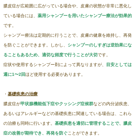
膿皮症が広範囲に広がっている場合や、皮膚の状態が非常に悪化し
ている場合には、
薬用シャンプーを用いたシャンプー療法が
効果的
です。
シャンプー療法
は定期的に行うことで、皮膚の健康を維持し、再発
を防ぐことができます。しかし、
シャンプーのしすぎは逆効果にな
ることもあるため、適切な頻度で行うことが大切
です。
症状や使用するシャンプー剤によって異なりますが、
目安としては
週に1〜2回
ほど使用する必要があります。
・
基礎疾患の治療
膿皮症が
甲状腺機能低下症やクッシング症候群
などの内分泌疾患、
あるいはアレルギーなどの基礎疾患に関連している場合は、これら
の治療も同時に行います。
基礎疾患を適切に管理することで、膿皮
症の改善が期待でき、再発を防ぐ
ことができます。