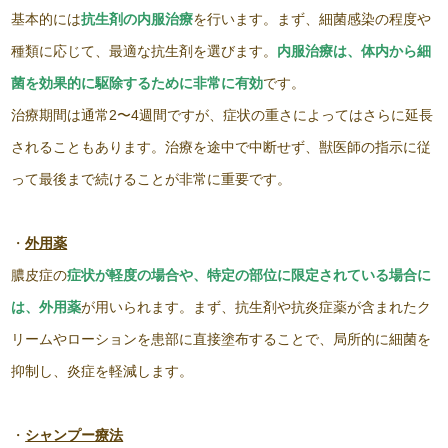
基本的には
抗生剤の内服治療
を行います。まず、細菌感染の程度や
種類に応じて、最適な抗生剤を選びます。
内服治療は、体内から細
菌を効果的に駆除するために非常に有効
です。
治療期間は通常2〜4週間ですが、症状の重さによってはさらに延長
されることもあります。治療を途中で中断せず、獣医師の指示に従
って最後まで続けることが非常に重要です。
・
外用薬
膿皮症の
症状が軽度の場合や、特定の部位に限定されている場合に
は、外用薬
が用いられます。まず、抗生剤や抗炎症薬が含まれたク
リームやローションを患部に直接塗布することで、局所的に細菌を
抑制し、炎症を軽減します。
・
シャンプー療法