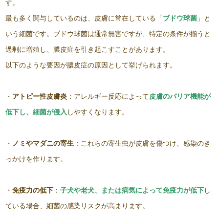
す。
最も多く関与しているのは、皮膚に常在している「
ブドウ球菌
」と
いう細菌です。ブドウ球菌は通常無害ですが、特定の条件が揃うと
過剰に増殖し、膿皮症を引き起こすことがあります。
以下のような要因が膿皮症の原因として挙げられます。
・
アトピー性皮膚炎
：アレルギー反応によって
皮膚のバリア機能が
低下し、細菌が侵入
しやすくなります。
・
ノミやマダニの寄生
：これらの寄生虫が皮膚を傷つけ、感染のき
っかけを作ります。
・
免疫力の低下
：
子犬や老犬、または病気によって免疫力が低下
し
ている場合、細菌の感染リスクが高まります。