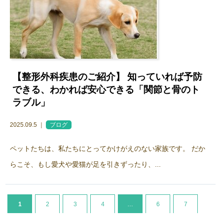
【整形外科疾患のご紹介】 知っていれば予防
できる、わかれば安心できる「関節と骨のト
ラブル」
2025.09.5 ｜
ブログ
受付・診療時間
ペットたちは、私たちにとってかけがえのない家族です。 だか
らこそ、もし愛犬や愛猫が足を引きずったり、...
1
2
3
4
…
6
7