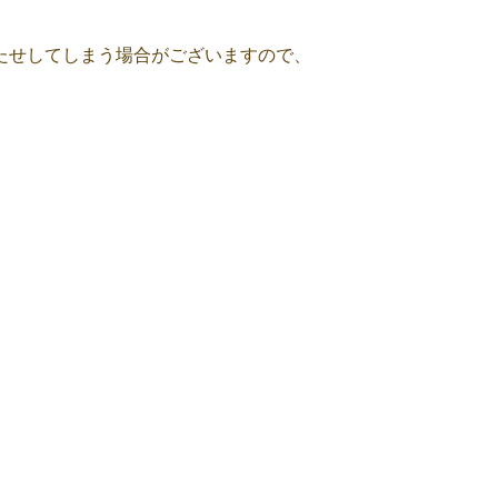
たせしてしまう場合がございますので、
は、お薬やフードに余裕があるよう、
入荷に時間がかかる場合がございます。
します。
ノミ・マダニ予防は、動物だけでなく「人を守る予防」でもあります