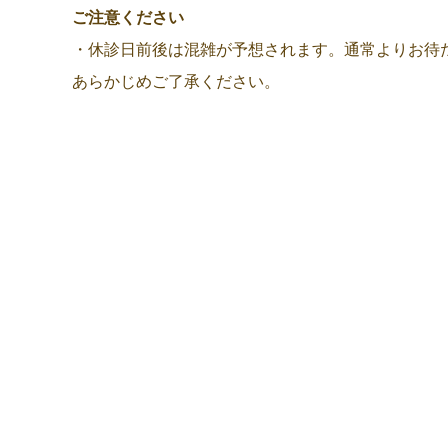
ご注意ください
・休診日前後は混雑が予想されます。通常よりお待
あらかじめご了承ください。
・慢性疾患などで定期的にご来院いただいている方
お早めにご来院・ご注文をお願いいたします。
・フードはメーカー・業者の休業により、通常より
ご不便をおかけいたしますが、よろしくお願いいた
前の記事