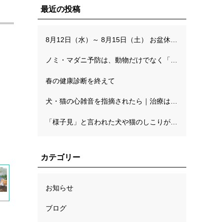
最近の投稿
8月12日（水）～ 8月15日（土） お盆休みのお知らせ
ノミ・マダニ予防は、動物だけでなく「人を守る予防」でもあります
春の健康診断を終えて
犬・猫の心雑音を指摘されたら｜治療はいつから？判断基準（ステージ分類）と精密検査の流れ
「様子見」と言われた犬や猫のしこりが心配な方へ。自宅でのチェックと病理検査の考え方
カテゴリー
受付・診療時間
お知らせ
ブログ