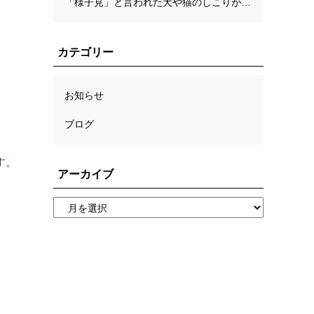
「様子見」と言われた犬や猫のしこりが心配な方へ。自宅でのチェックと病理検査の考え方
カテゴリー
お知らせ
ブログ
受付・診療時間
す。
アーカイブ