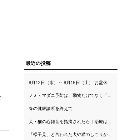
最近の投稿
8月12日（水）～ 8月15日（土） お盆休みのお知らせ
ノミ・マダニ予防は、動物だけでなく「人を守る予防」でもあります
2
春の健康診断を終えて
犬・猫の心雑音を指摘されたら｜治療はいつから？判断基準（ステージ分類）と精密検査の流れ
「様子見」と言われた犬や猫のしこりが心配な方へ。自宅でのチェックと病理検査の考え方