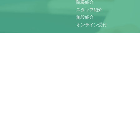
院長紹介
スタッフ紹介
施設紹介
オンライン受付
診療案内
トリミング
犬の飼い主様
トリミングについて
猫の飼い主様
料金表
かゆみでお困りの方
ペットホテル
腫瘍・治らない傷
外科手術
当院ホテルの特徴
内科疾患
料金表
口腔外科
求人情報
整形外科
看護師
当院の入院管理
トリマー
健康検査・1日ドック
猫伝染性腹膜炎（FIP）
交通アクセス
みどりが丘