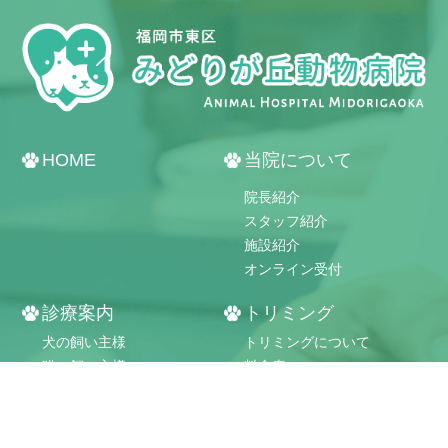
HOME
当院について
院長紹介
スタッフ紹介
受付・診療時間
施設紹介
オンライン受付
診療案内
トリミング
犬の飼い主様
トリミングについて
猫の飼い主様
料金表
かゆみでお困りの方
ペットホテル
腫瘍・治らない傷
外科手術
当院ホテルの特徴