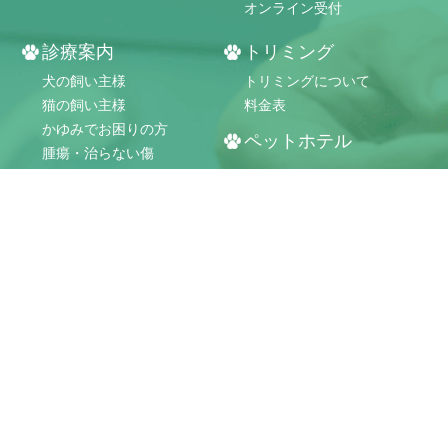
オンライン受付
受付・診療時間
診療案内
トリミング
犬の飼い主様
トリミングについて
猫の飼い主様
料金表
かゆみでお困りの方
ペットホテル
腫瘍・治らない傷
外科手術
当院ホテルの特徴
内科疾患
料金表
口腔外科
求人情報
整形外科
看護師
当院の入院管理
トリマー
健康検査・1日ドック
猫伝染性腹膜炎（FIP）
交通アクセス
みどりが丘
ホットライン
アクセス