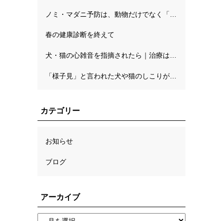
ノミ・マダニ予防は、動物だけでなく「人を守る予防」でもあります
春の健康診断を終えて
犬・猫の心雑音を指摘されたら｜治療はいつから？判断基準（ステージ分類）と精密検査の流れ
「様子見」と言われた犬や猫のしこりが心配な方へ。自宅でのチェックと病理検査の考え方
カテゴリー
お知らせ
ブログ
アーカイブ
受付・診療時間